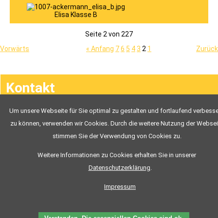
Ausbildungsvideos
JOACHIM
Elisa Klasse B
To.P.
NEWS
To.P.
Seite 2 von 227
FAHRSCHÜLER
Vorwärts
« Anfang
7
6
5
4
3
2
1
Zurück
Navigation
Kontakt
überspringen
Um unsere Webseite für Sie optimal zu gestalten und fortlaufend verbess
Chronik
zu können, verwenden wir Cookies. Durch die weitere Nutzung der Websei
stimmen Sie der Verwendung von Cookies zu.
Weitere Informationen zu Cookies erhalten Sie in unserer
Datenschutzerklärung
.
To.P. Fahrschule Tom Preißing
Inhaber: Thomas Preißing
Impressum
Bahnhofstraße 20
93449 Waldmünchen
Tel: 09972/903344
Fax: 09972/903391