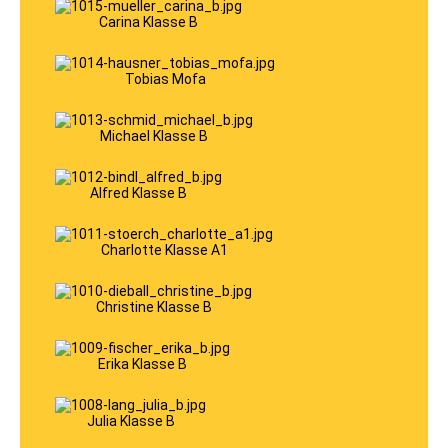
Klasse
B96
Carina Klasse B
Klasse
T
Klasse
Tobias Mofa
L
Klasse
C
Klasse
Michael Klasse B
CE
Klasse
C1
Alfred Klasse B
Klasse
C1E
Klasse
D
Charlotte Klasse A1
Klasse
DE
Klasse
Christine Klasse B
D1
Klasse
D1E
Mofa
Erika Klasse B
ÜBER
UNS
Ausbildungsvideos
TOM
Julia Klasse B
EVI