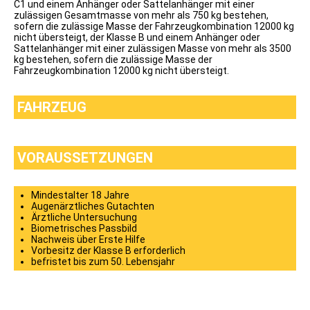
Klasse
C1 und einem Anhänger oder Sattelanhänger mit einer
B96
zulässigen Gesamtmasse von mehr als 750 kg bestehen,
Klasse
sofern die zulässige Masse der Fahrzeugkombination 12000 kg
T
nicht übersteigt, der Klasse B und einem Anhänger oder
Klasse
Sattelanhänger mit einer zulässigen Masse von mehr als 3500
L
kg bestehen, sofern die zulässige Masse der
Klasse
Fahrzeugkombination 12000 kg nicht übersteigt.
C
Klasse
CE
FAHRZEUG
Klasse
C1
Klasse
C1E
VORAUSSETZUNGEN
Klasse
D
Klasse
DE
Mindestalter 18 Jahre
Klasse
Augenärztliches Gutachten
D1
Ärztliche Untersuchung
Klasse
Biometrisches Passbild
D1E
Nachweis über Erste Hilfe
Mofa
Vorbesitz der Klasse B erforderlich
ÜBER
befristet bis zum 50. Lebensjahr
UNS
Ausbildungsvideos
TOM
EVI