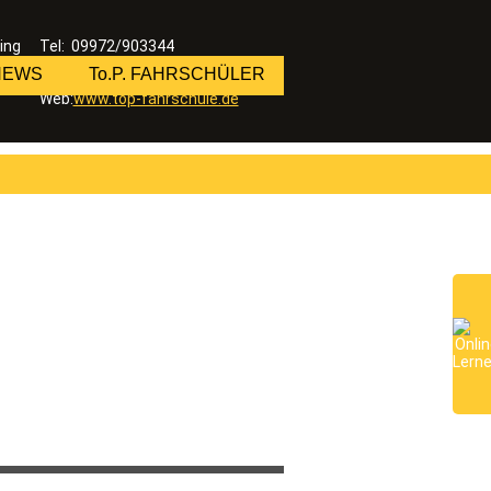
ing
Tel: 09972/903344
Fax: 09972/903391
 NEWS
To.P. FAHRSCHÜLER
E-Mail: info@top-fahrschule.de
Web:
www.top-fahrschule.de