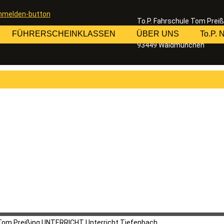
To.P. Fahrschule Tom Preiß
Inhaber: Thomas Preißing
FÜHRERSCHEINKLASSEN
ÜBER UNS
To.P.
Bahnhofstraße 20
93449 Waldmünchen
Tom Preißing
UNTERRICHT
Unterricht Tiefenbach