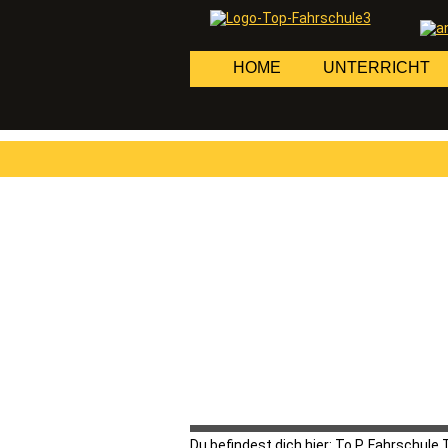
Navigation
HOME
UNTERRICHT
überspringen
Du befindest dich hier:
To.P. Fahrschule 