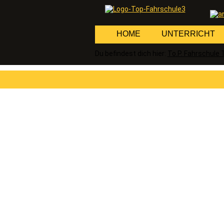
Navigation
HOME
UNTERRICHT
überspringen
Du befindest dich hier:
To.P. Fahrschule 