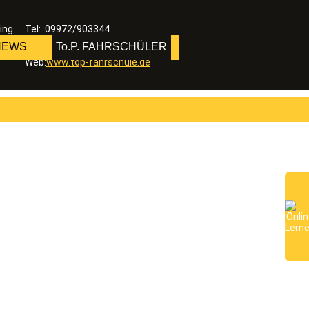
ing
Tel: 09972/903344
Fax: 09972/903391
 NEWS
To.P. FAHRSCHÜLER
E-Mail: info@top-fahrschule.de
Web:
www.top-fahrschule.de