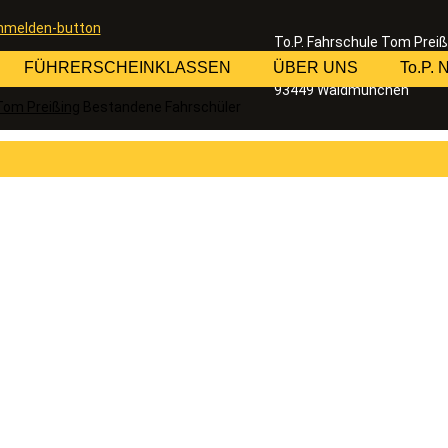
To.P. Fahrschule Tom Preiß
Inhaber: Thomas Preißing
FÜHRERSCHEINKLASSEN
ÜBER UNS
To.P.
Bahnhofstraße 20
93449 Waldmünchen
Tom Preißing
Bestandene Fahrschüler