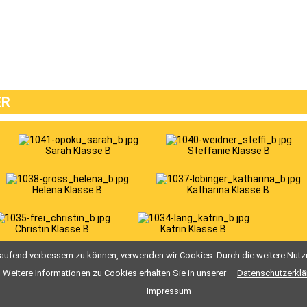
ER
Sarah Klasse B
Steffanie Klasse B
Helena Klasse B
Katharina Klasse B
Christin Klasse B
Katrin Klasse B
Seite 5 von 227
tlaufend verbessern zu können, verwenden wir Cookies. Durch die weitere Nu
« Anfang
8
7
6
5
4
3
2
Ende »
Weitere Informationen zu Cookies erhalten Sie in unserer
Datenschutzerklä
Impressum