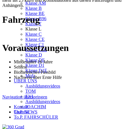
mehr als 25 km/h und Kombinationen aus diesen Fahrzeugen und
Klasse AM
Anhängern.
Klasse B
Klasse BE
Fahrzeug
Klasse B96
Klasse T
Klasse L
Klasse C
Klasse CE
Klasse C1
Voraussetzungen
Klasse C1E
Klasse D
Klasse DE
Mindestalter 16 Jahre
Klasse D1
Sehtest
Klasse D1E
Biometrisches Passbild
Mofa
Nachweis über Erste Hilfe
ÜBER UNS
Ausbildungsvideos
TOM
EVI
Navigation überspringen
Ausbildungsvideos
JOACHIM
Kontakt
To.P. NEWS
Chronik
To.P. FAHRSCHÜLER