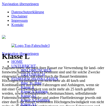
Navigation überspringen
Datenschutzerklärung
Disclaimer
Impressum
Kontakt
Navigation überspringen
Klasse L
HOME
UNTERRICHT
Zugmaschinen, die nach ihrer Bauart zur Verwendung für land- oder
WALDMÜNCHEN
forstwirtschaftliche Zwecke bestimmt sind und für solche Zwecke
TIEFENBACH
eingesetzt werden, mit einer durch die Bauart bestimmten
FÜHRERSCHEINKLASSEN
Höchstgeschwindigkeit von nicht mehr als 40 km/h und
Bike_to_Bike
Kombinationen aus diesen Fahrzeugen und Anhängern, wenn sie
Klasse A
mit einer Geschwindigkeit von nicht mehr als 25 km/h geführt
Klasse A Aufstieg
werden, sowie selbstfahrende Arbeitsmaschinen, selbstfahrende
Klasse A2
Futtermischwagen, Stapler und andere Flurförderzeuge jeweils mit
Klasse A2 Aufstieg
einer durch die Bauart bestimmten Höchstgeschwindigkeit von nicht
Klasse A1