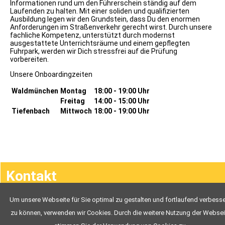
Klasse
Informationen rund um den Führerschein ständig auf dem
B96
Laufenden zu halten. Mit einer soliden und qualifizierten
Klasse
Ausbildung legen wir den Grundstein, dass Du den enormen
T
Anforderungen im Straßenverkehr gerecht wirst. Durch unsere
Klasse
fachliche Kompetenz, unterstützt durch modernst
L
ausgestattete Unterrichtsräume und einem gepflegten
Klasse
Fuhrpark, werden wir Dich stressfrei auf die Prüfung
C
vorbereiten.
Klasse
CE
Unsere Onboardingzeiten
Klasse
C1
Waldmünchen
Montag
18:00 - 19:00 Uhr
Klasse
Freitag
14:00 - 15:00 Uhr
C1E
Tiefenbach
Mittwoch
18:00 - 19:00 Uhr
Klasse
D
Klasse
DE
Klasse
D1
Navigation
Klasse
D1E
Kontakt
überspringen
Mofa
ÜBER
UNS
Um unsere Webseite für Sie optimal zu gestalten und fortlaufend verbess
Chronik
Ausbildungsvideos
TOM
zu können, verwenden wir Cookies. Durch die weitere Nutzung der Websei
EVI