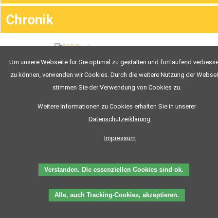
Klasse
B96
Chronik
Klasse
T
Klasse
L
Klasse
C
Um unsere Webseite für Sie optimal zu gestalten und fortlaufend verbess
Klasse
CE
To.P. Fahrschule Tom Preißing
zu können, verwenden wir Cookies. Durch die weitere Nutzung der Websei
Klasse
Inhaber: Thomas Preißing
C1
stimmen Sie der Verwendung von Cookies zu.
Bahnhofstraße 20
Klasse
93449 Waldmünchen
C1E
Weitere Informationen zu Cookies erhalten Sie in unserer
Klasse
Tel: 09972/903344
D
Datenschutzerklärung
.
Fax: 09972/903391
Klasse
DE
E-Mail: info@top-fahrschule.de
Impressum
Klasse
www.top-fahrschule.de
D1
Klasse
D1E
Verstanden. Die essenziellen Cookies sind ok.
Mofa
ÜBER
UNS
Alle, auch Tracking-Cookies, akzeptieren.
Ausbildungsvideos
TOM
EVI