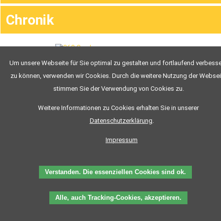
Klasse
B96
Chronik
Klasse
T
Klasse
L
Klasse
C
Um unsere Webseite für Sie optimal zu gestalten und fortlaufend verbess
Klasse
CE
To.P. Fahrschule Tom Preißing
zu können, verwenden wir Cookies. Durch die weitere Nutzung der Websei
Klasse
Inhaber: Thomas Preißing
C1
stimmen Sie der Verwendung von Cookies zu.
Bahnhofstraße 20
Klasse
93449 Waldmünchen
C1E
Weitere Informationen zu Cookies erhalten Sie in unserer
Klasse
Tel: 09972/903344
D
Datenschutzerklärung
.
Fax: 09972/903391
Klasse
DE
E-Mail: info@top-fahrschule.de
Impressum
Klasse
www.top-fahrschule.de
D1
Klasse
D1E
Verstanden. Die essenziellen Cookies sind ok.
Mofa
ÜBER
UNS
Alle, auch Tracking-Cookies, akzeptieren.
Ausbildungsvideos
TOM
EVI