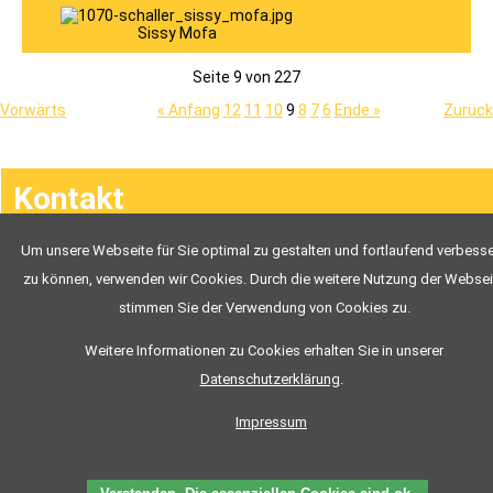
Ausbildungsvideos
JOACHIM
Sissy Mofa
To.P.
NEWS
To.P.
Seite 9 von 227
FAHRSCHÜLER
Vorwärts
« Anfang
12
11
10
9
8
7
6
Ende »
Zurück
Navigation
Kontakt
überspringen
Um unsere Webseite für Sie optimal zu gestalten und fortlaufend verbess
Chronik
zu können, verwenden wir Cookies. Durch die weitere Nutzung der Websei
stimmen Sie der Verwendung von Cookies zu.
Weitere Informationen zu Cookies erhalten Sie in unserer
Datenschutzerklärung
.
To.P. Fahrschule Tom Preißing
Inhaber: Thomas Preißing
Impressum
Bahnhofstraße 20
93449 Waldmünchen
Tel: 09972/903344
Fax: 09972/903391