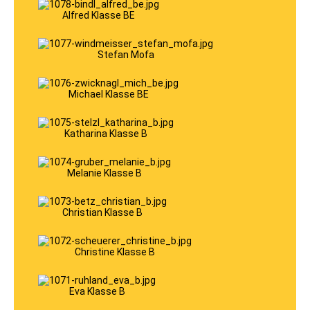
Klasse
B96
Alfred Klasse BE
Klasse
T
Klasse
Stefan Mofa
L
Klasse
C
Klasse
Michael Klasse BE
CE
Klasse
C1
Katharina Klasse B
Klasse
C1E
Klasse
D
Melanie Klasse B
Klasse
DE
Klasse
Christian Klasse B
D1
Klasse
D1E
Mofa
Christine Klasse B
ÜBER
UNS
Ausbildungsvideos
TOM
Eva Klasse B
EVI