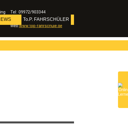
ing
Tel: 09972/903344
Fax: 09972/903391
 NEWS
To.P. FAHRSCHÜLER
E-Mail: info@top-fahrschule.de
Web:
www.top-fahrschule.de