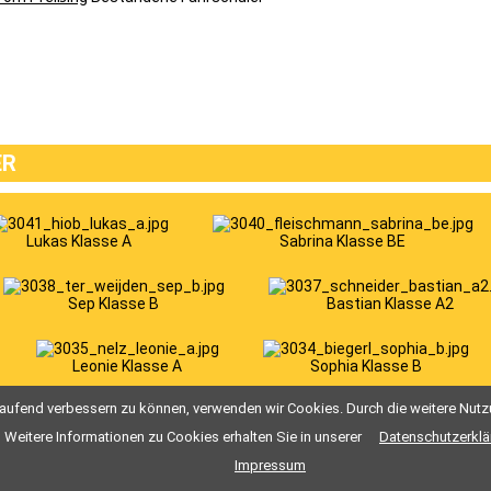
ER
Lukas Klasse A
Sabrina Klasse BE
Sep Klasse B
Bastian Klasse A2
Leonie Klasse A
Sophia Klasse B
Seite 226 von 227
tlaufend verbessern zu können, verwenden wir Cookies. Durch die weitere Nu
227
226
225
224
223
222
221
Ende »
Weitere Informationen zu Cookies erhalten Sie in unserer
Datenschutzerklä
Impressum