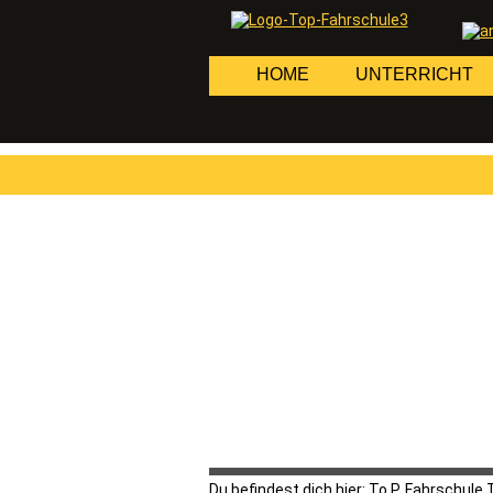
Navigation
HOME
UNTERRICHT
überspringen
Du befindest dich hier:
To.P. Fahrschule 