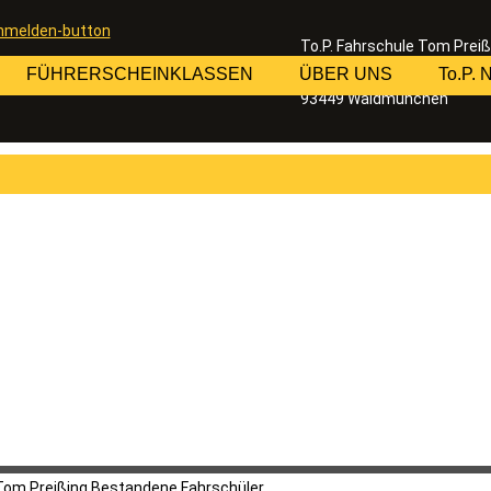
To.P. Fahrschule Tom Preiß
Inhaber: Thomas Preißing
FÜHRERSCHEINKLASSEN
ÜBER UNS
To.P.
Bahnhofstraße 20
93449 Waldmünchen
Tom Preißing
Bestandene Fahrschüler