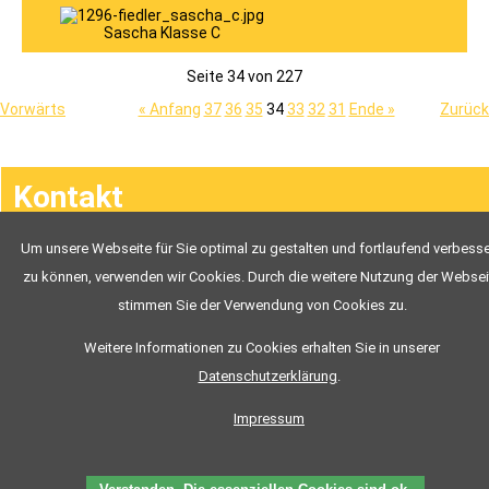
Ausbildungsvideos
JOACHIM
Sascha Klasse C
To.P.
NEWS
To.P.
Seite 34 von 227
FAHRSCHÜLER
Vorwärts
« Anfang
37
36
35
34
33
32
31
Ende »
Zurück
Navigation
Kontakt
überspringen
Um unsere Webseite für Sie optimal zu gestalten und fortlaufend verbess
Chronik
zu können, verwenden wir Cookies. Durch die weitere Nutzung der Websei
stimmen Sie der Verwendung von Cookies zu.
Weitere Informationen zu Cookies erhalten Sie in unserer
Datenschutzerklärung
.
To.P. Fahrschule Tom Preißing
Inhaber: Thomas Preißing
Impressum
Bahnhofstraße 20
93449 Waldmünchen
Tel: 09972/903344
Fax: 09972/903391