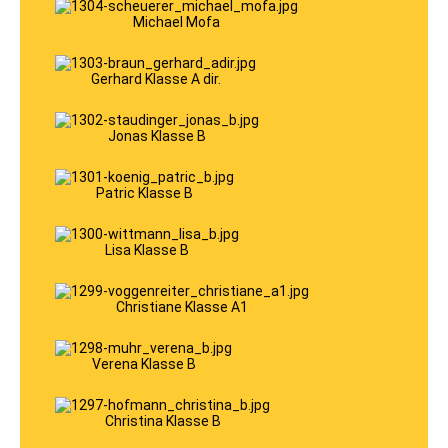
Klasse
B96
Michael Mofa
Klasse
T
Klasse
Gerhard Klasse A dir.
L
Klasse
C
Klasse
Jonas Klasse B
CE
Klasse
C1
Patric Klasse B
Klasse
C1E
Klasse
D
Lisa Klasse B
Klasse
DE
Klasse
Christiane Klasse A1
D1
Klasse
D1E
Mofa
Verena Klasse B
ÜBER
UNS
Ausbildungsvideos
TOM
Christina Klasse B
EVI