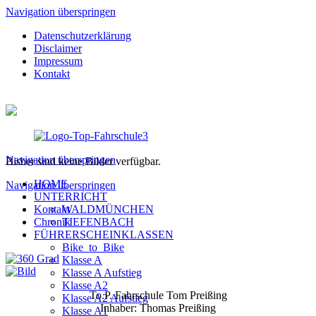
Navigation überspringen
Datenschutzerklärung
Disclaimer
Impressum
Kontakt
Navigation überspringen
Bisher sind keine Bilder verfügbar.
HOME
Navigation überspringen
UNTERRICHT
Kontakt
WALDMÜNCHEN
Chronik
TIEFENBACH
FÜHRERSCHEINKLASSEN
Bike_to_Bike
Klasse A
Klasse A Aufstieg
Klasse A2
To.P. Fahrschule Tom Preißing
Klasse A2 Aufstieg
Inhaber: Thomas Preißing
Klasse A1