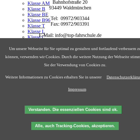
Bahnhofstraße 20
Klasse AM
93449 Waldmünchen
Klasse B
Klasse BE
Tel: 09972/903344
Klasse B96
Fax: 09972/903391
Klasse T
Klasse L
E-Mail: info@top-fahrschule.de
Klasse C
www.top-fahrschule.de
Klasse CE
Klasse C1
Um unsere Webseite für Sie optimal zu gestalten und fortlaufend verbessern z
Klasse C1E
können, verwenden wir Cookies. Durch die weitere Nutzung der Webseite stim
Klasse D
Klasse DE
Sie der Verwendung von Cookies zu.
Klasse D1
Klasse D1E
Weitere Informationen zu Cookies erhalten Sie in unserer
Datenschutzerklär
Mofa
ÜBER UNS
Impressum
Ausbildungsvideos
TOM
EVI
Verstanden. Die essenziellen Cookies sind ok.
Ausbildungsvideos
JOACHIM
To.P. NEWS
Alle, auch Tracking-Cookies, akzeptieren.
To.P. FAHRSCHÜLER